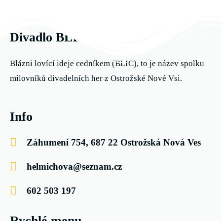
Divadlo BLIC
Blázni lovící ideje cedníkem (BLIC), to je název spolku
milovníků divadelních her z Ostrožské Nové Vsi.
Info
Záhumení 754, 687 22 Ostrožská Nová Ves
helmichova@seznam.cz
602 503 197
Rychlé menu