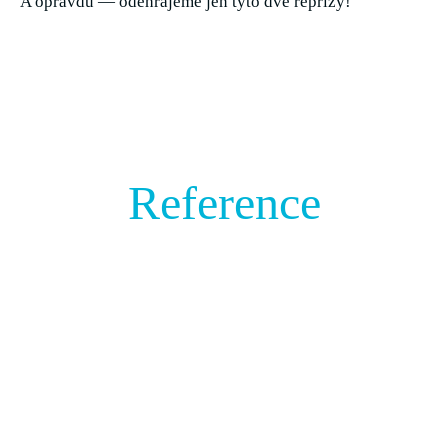
A opravdu — odehrajeme jen tyto dvě reprízy!
Reference